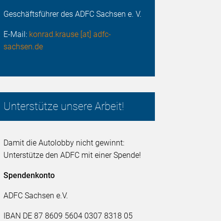
Geschäftsführer des ADFC Sachsen e. V.
E-Mail:
konrad.krause [at] adfc-
sachsen.de
Unterstütze unsere Arbeit!
Damit die Autolobby nicht gewinnt:
Unterstütze den ADFC mit einer Spende!
Spendenkonto
ADFC Sachsen e.V.
IBAN DE 87 8609 5604 0307 8318 05