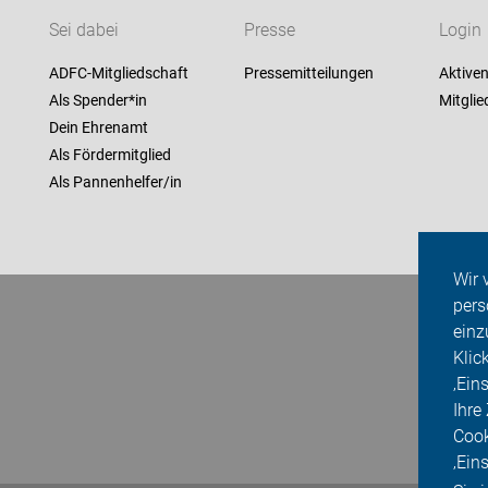
Sei dabei
Presse
Login
ADFC-Mitgliedschaft
Pressemitteilungen
Aktiven
Als Spender*in
Mitglie
Dein Ehrenamt
Als Fördermitglied
Als Pannenhelfer/in
Wir 
pers
einz
Klic
‚Ein
Ihre
Cook
‚Ein