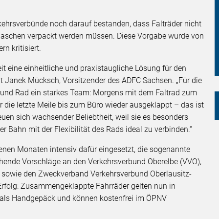
ehrsverbünde noch darauf bestanden, dass Falträder nicht
le Taschen verpackt werden müssen. Diese Vorgabe wurde von
n kritisiert.
it eine einheitliche und praxistaugliche Lösung für den
agt Janek Mücksch, Vorsitzender des ADFC Sachsen. „Für die
und Rad ein starkes Team: Morgens mit dem Faltrad zum
 die letzte Meile bis zum Büro wieder ausgeklappt – das ist
euen sich wachsender Beliebtheit, weil sie es besonders
r Bahn mit der Flexibilität des Rads ideal zu verbinden.“
enen Monaten intensiv dafür eingesetzt, die sogenannte
chende Vorschläge an den Verkehrsverbund Oberelbe (VVO),
 sowie den Zweckverband Verkehrsverbund Oberlausitz-
Erfolg: Zusammengeklappte Fahrräder gelten nun in
 als Handgepäck und können kostenfrei im ÖPNV