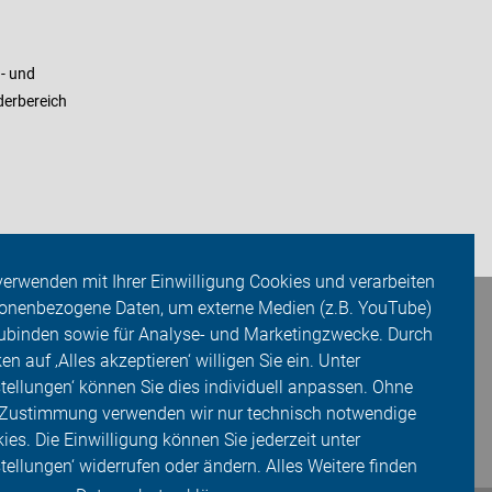
- und
derbereich
verwenden mit Ihrer Einwilligung Cookies und verarbeiten
onenbezogene Daten, um externe Medien (z.B. YouTube)
ubinden sowie für Analyse- und Marketingzwecke. Durch
ken auf ‚Alles akzeptieren‘ willigen Sie ein. Unter
stellungen‘ können Sie dies individuell anpassen. Ohne
 Zustimmung verwenden wir nur technisch notwendige
ies. Die Einwilligung können Sie jederzeit unter
stellungen‘ widerrufen oder ändern. Alles Weitere finden