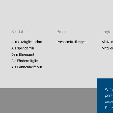
Sei dabei
Presse
Login
ADFC-Mitgliedschaft
Pressemitteilungen
Aktiven
Als Spender*in
Mitglie
Dein Ehrenamt
Als Fördermitglied
Als Pannenhelfer/in
Wir 
pers
einz
Klic